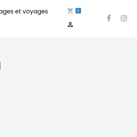
ages et voyages
0
n