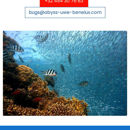
+32 494 30 76 83
bugs@abyss-uwe-benelux.com